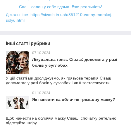
Спа – салон у себе вдома. Вже реальність!
Детальніше: https://sivash.in.ua/a351210-vanny-morskoj-
solyu.html
Інші статті рубрики
07.10.2024
Лікувальна грязь Сіваш: допомога у разі
болів у суглобах
У цій статті ми досліджуємо, як грязьова терапія Сіваш
допомагає у разі болів у суглобах і як її застосовувати.
01.10.2024
Як нанести на обличчя грязьову маску?
Щоб нанести на обличчя маску Сіваш, спочатку ретельно
підготуйте шкіру.