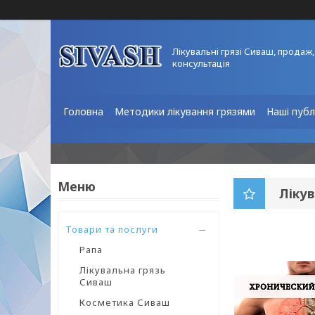
Лікувальні грязі Сиваш, продаж,
консультація
Головна
Методики лікування грязями
Наші публ
Лікув
Товари та послуги
Рапа
Лікувальна грязь
Сиваш
Косметика Сиваш