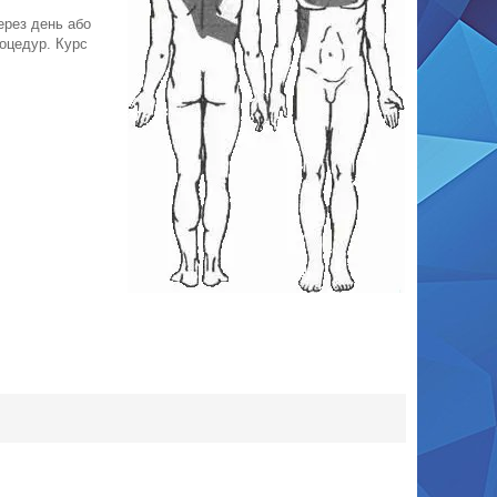
ерез день або
роцедур. Курс