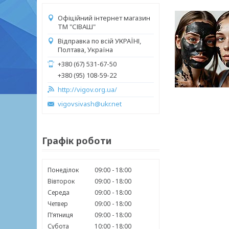
Офіційний інтернет магазин
ТМ "СІВАШ"
Відправка по всій УКРАЇНІ,
Полтава, Україна
+380 (67) 531-67-50
+380 (95) 108-59-22
http://vigov.org.ua/
vigovsivash@ukr.net
Графік роботи
Понеділок
09:00
18:00
Вівторок
09:00
18:00
Середа
09:00
18:00
Четвер
09:00
18:00
Пʼятниця
09:00
18:00
Субота
10:00
18:00