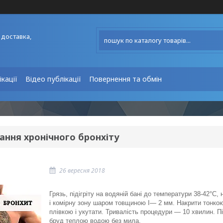
 доставка,
ікації
Відео публікації
Повернення та обмін
ання хронічного бронхіту
26 вересня 2018
Грязь, підігріту на водяній бані до температури 38-42°С, 
і комірну зону шаром товщиною І— 2 мм. Накрити тонк
плівкою і укутати. Тривалість процедури — 10 хвилин. П
бруд теплою водою без мила.