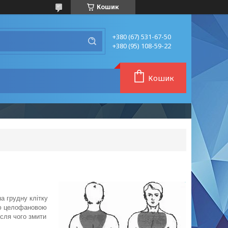
Кошик
+380 (67) 531-67-50
+380 (95) 108-59-22
Кошик
на грудну клітку
ою целофановою
ісля чого змити