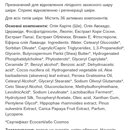
Призначений для відновлення ліпідного захисного шару
шкіри. Сприяє відновленню і регенерації шкіри.
Для всіх типів шкіри. Містить 36 активних компонентів.
Основні компоненти:
Олія Каріте (Ши), Олія Авокадо,
Цераміди, Фосфатіділхолін, Лікопін, Екстракт Кори Сосни,
Екстракт Папаї, Екстракт Обліпихи, Вітамін Е, Фітостероли,
Ефірна олія Лаванди. Ingredients: Water, Cetearyl Glucoside*,
Sorbitan Olivate*, Caprylic/Capric Triglycerides, 1,3-Propanediol*,
Glycerin, Butyrospermum Parkii (Shea) Butter*, Hydrogenated
Phosphatidylcholine*, Phytosterols*, Glyceryl Caprylate*,
Ceramide 3*, Benzyl alcohol*, Benzoic acid*, Dehydroacetic
acid*, Cocos nucifera oil, Hydrogenated vegetable oil, Aloe
barbadensis (aloevera) leaf extract, Persea Gratissima Oil,
Cetearyl Alcohol*, Glyceryl Stearate*, Sodium Olivoyl Glutamate*,
Ceto Stearyl Alcohol, Gluconolactone, Methylsulfonylmethane,
LevulinicAcid*, Sodium Levulinate*, Lactobacillus Ferment*,
Hydrolyzed Silk, Tocopheryl Acetate, Oleic acid, Xanthan Gum,
Pentylene Glycol*, Hippophae rhamnoides extract, Pinus
sulvestris Extract, Carica Papaya Fruit Extract, Parfum,
Lycopene.
*Сертифікат Ecocertі/або Cosmos
Застосування
: ретельно очистіть шкіру обличчя. Нанесіть