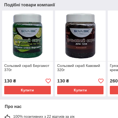
Подібні товари компанії
Сольовий скраб Бергамот
Сольовий скраб Кавовий
Гряз
370г
320г
крем
130
130
260
₴
₴
Купити
Купити
Про нас
100% позитивних з 22 відгуків за рік