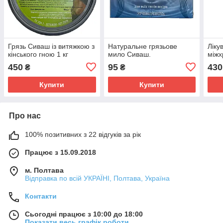
Грязь Сиваш із витяжкою з
Натуральне грязьове
Ліку
кінського гною 1 кг
мило Сиваш.
міжх
450
95
430
₴
₴
Купити
Купити
Про нас
100% позитивних з 22 відгуків за рік
Працює з 15.09.2018
м. Полтава
Відправка по всій УКРАЇНІ, Полтава, Україна
Контакти
Сьогодні працює з 10:00 до 18:00
Показати весь графік роботи