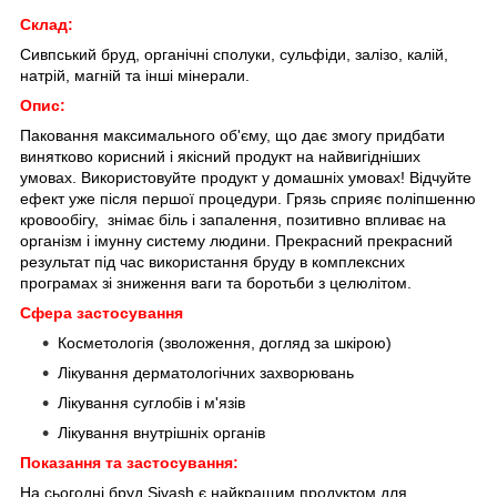
Склад:
Сивпський бруд, органічні сполуки, сульфіди, залізо, калій,
натрій, магній та інші мінерали.
Опис:
Паковання максимального об'єму, що дає змогу придбати
винятково корисний і якісний продукт на найвигідніших
умовах. Використовуйте продукт у домашніх умовах! Відчуйте
ефект уже після першої процедури. Грязь сприяє поліпшенню
кровообігу, знімає біль і запалення, позитивно впливає на
організм і імунну систему людини. Прекрасний прекрасний
результат під час використання бруду в комплексних
програмах зі зниження ваги та боротьби з целюлітом.
Сфера застосування
Косметологія (зволоження, догляд за шкірою)
Лікування дерматологічних захворювань
Лікування суглобів і м'язів
Лікування внутрішніх органів
Показання та застосування:
На сьогодні бруд Sivash є найкращим продуктом для