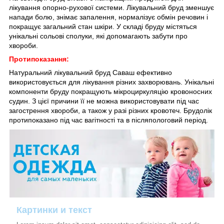
лікування опорно-рухової системи. Лікувальний бруд зменшує
напади болю, знімає запалення, нормалізує обмін речовин і
покращує загальний стан шкіри. У складі бруду містяться
унікальні сольові сполуки, які допомагають забути про
хвороби.
Протипоказання:
Натуральний лікувальний бруд Саваш ефективно
використовується для лікування різних захворювань. Унікальні
компоненти бруду покращують мікроциркуляцію кровоносних
судин. З цієї причини її не можна використовувати під час
загострення хвороби, а також у разі різних кровотеч. Брудолік
протипоказано під час вагітності та в післяпологовий період.
Картинки и текст