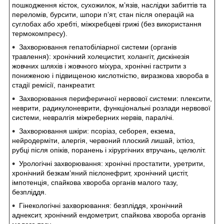
пошкодження кісток, сухожилок, м’язів, наслідки забиттів та
переломів, бурсити, шпори п’ят, стан після операцій на
суглобах або хребті, міжхребцеві грижі (без використання
термокомпресу).
Захворювання гепатобіліарної системи (органів
травлення): хронічний холецистит, холангіт, дискінезія
жовчних шляхів і жовчного міхура, хронічні гастрити з
пониженою і підвищеною кислотністю, виразкова хвороба в
стадії ремісії, панкреатит.
Захворювання периферичної нервової системи: плексити,
неврити, радикулоневрити, функціональні розлади нервової
системи, невралгія міжреберних нервів, паралічі.
Захворювання шкіри: псоріаз, себорея, екзема,
нейродерміти, алергія, червоний плоский лишай, іхтіоз,
рубці після опіків, поранень і хірургічних втручань, целюліт.
Урологічні захворювання: хронічні простатити, уретрити,
хронічний безкам’яний пієлонефрит, хронічний цистіт,
імпотенція, спайкова хвороба органів малого тазу,
безпліддя.
Гінекологічні захворювання: безпліддя, хронічний
аднексит, хронічний ендометрит, спайкова хвороба органів