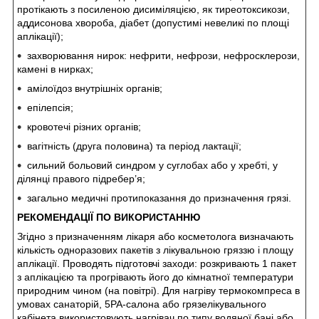
протікають з посиленою дисиміляцією, як тиреотоксикози,
аддисонова хвороба, діабет (допустимі невеликі по площі
аплікації);
захворювання нирок: нефрити, нефрози, нефросклерози,
камені в нирках;
амілоїдоз внутрішніх органів;
епілепсія;
кровотечі різних органів;
вагітність (друга половина) та період лактації;
сильний больовий синдром у суглобах або у хребті, у
ділянці правого підребер’я;
загально медичні протипоказання до призначення грязі.
РЕКОМЕНДАЦІЇ ПО ВИКОРИСТАННЮ
Згідно з призначенням лікаря або косметолога визначають
кількість одноразових пакетів з лікувальною гряззю і площу
аплікації. Проводять підготовчі заходи: розкривають 1 пакет
з аплікацією та прогрівають його до кімнатної температури
природним чином (на повітрі). Для нагріву термокомпреса в
умовах санаторій, 5РА-салона або грязелікувального
кабінета використовують нагрівач по типу водяної бані або