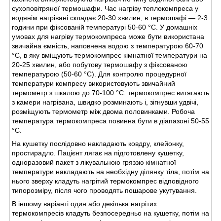
сухоповітряної термошафи. Час нагріву теплокомпреса у
водянім нагрівані складає 20-30 хвилин, в термошафі — 2-3
години при фіксованій температурі 50-60 °С. У домашніх
умовах для нагріву термокомпреса може бути використана
звичайна ємність, наповнена водою з температурою 60-70
°С, в яку вміщують термокомпрес кімнатної температури на
20-25 хвилин, або побутову термошафу з фіксованою
температурою (50-60 °С). Для контролю процедурної
температури компресу використовують звичайний
термометр з шкалою до 70-100 °С: термокомпрес витягають
з камери нагрівана, швидко розминають і, зігнувши удвічі,
розміщують термометр між двома половинками. Робоча
температура термокомпреса повинна бути в діапазоні 50-55
°С.
На кушетку послідовно накладають ковдру, клейонку,
простирадло. Пацієнт лягає на підготовлену кушетку,
одноразовий пакет з лікувальною гряззю кімнатної
температури накладають на необхідну ділянку тіла, потім на
нього зверху кладуть нагрітий термокомпрес відповідного
типорозміру, після чого проводять пошарове укутування.
В іншому варіанті один або декілька нагрітих
термокомпресів кладуть безпосередньо на кушетку, потім на