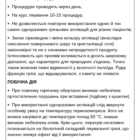
Процедури проводять через день;
На курс лікування 10-15 процедур;
Не дозволяється повторне використання одних й тих
самих одноразових грязьових аплікацій для різних пацієнтів;
Запах сірководню і зміна кольору аплікації (внаслідок
окислення поверхневого шару та кристалізації солі)
закономірні та не є ознаками непридатності продукту.
Інтенсивність цих проявів коливається в досить широкому
діапазоні, що характерно для природних з’єднань. Точно
також можливі певні відмінності у вологості пелоїда. Рідку
фракцію грязі, що відшарувалася, з пакету не зливати.
ПОБІЧНА ДІЯ
При повному гарячому обертанні виникає небезпека
ортостатичних порушень при вставанні (підйому з кушетки).
При використанні одноразових аплікацій слід звернути
особливу увагу на температуру термокомпреса: його не
можна нагрівати до температури понад 60 °С, інакше
виникає небезпека опіків. Крім цього, перегрів негативно
позначається на біологічній складовій лікувальної грязі, що
значно знижує ефект від її використання.