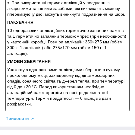
При використанні гарячих аплікацій у поєднанні з
лікарськими та іншими засобами, які викликають місцеву
гіперемізуючу дію, можуть виникнути подразнення на шкірі.
ПАКУВАННЯ
10 одноразових аплікаційних герметично запаяних пакетів
та 1 герметично запаяний термокомпрес (при необхідності)
у картонній коробці. Розміри аплікацій: 350×275 мм (об’єм
300 г -1 аплікація) або 275×170 мм (об’єм 150 г -1
аплікація).
УМОВИ ЗБЕРІГАННЯ
Упаковку з одноразовими аплікаціями зберігати в сухому
прохолодному місці, захищеному від дії атмосферних
опадів, сонячного світла та джерел тепла, при температурі
від 0 до +20 °С. Перед використанням необхідно
аплікаційний пакет прогріти на повітрі до кімнатної
температури. Термін придатності — 6 місяців з дати
розфасовки.
Приховати