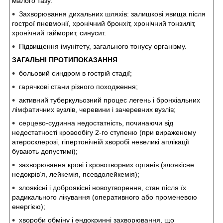
малого тазу.
Захворювання дихальних шляхів: залишкові явища після
гострої пневмонії, хронічний бронхіт, хронічний тонзиліт,
хронічний гайморит, синусит.
Підвищення імунітету, загального тонусу організму.
ЗАГАЛЬНІ ПРОТИПОКАЗАННЯ
больовий синдром в гострій стадії;
гарячкові стани різного походження;
активний туберкульозний процес легень і бронхіальних
лімфатичних вузлів, черевини і зачеревних вузлів;
серцево-судинна недостатність, починаючи від
недостатності кровообігу 2-го ступеню (при вираженому
атеросклерозі, гіпертонічній хворобі невеликі аплікації
бувають допустимі);
захворювання крові і кровотворних органів (злоякісне
недокрів’я, лейкемія, псевдолейкемія);
злоякісні і доброякісні новоутворення, стан після їх
радикального лікування (оперативного або променевою
енергією);
хвороби обміну і ендокринні захворювання, що