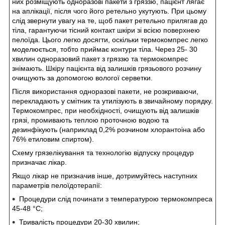
них розміщують одноразові пакети з гряззю, пацієнт лягає
на аплікації, після чого його ретельно укутують. При цьому
слід звернути увагу на те, щоб пакет ретельно прилягав до
тіла, гарантуючи тісний контакт шкіри зі всією поверхнею
пелоїда. Цього легко досягти, оскільки термокомпрес легко
моделюється, тобто приймає контури тіла. Через 25- 30
хвилин одноразовий пакет з гряззю та термокомпрес
знімають. Шкіру пацієнта від залишків грязьового розчину
очищують за допомогою вологої серветки.
Після використання одноразові пакети, не розкриваючи,
перекладають у смітник та утилізують в звичайному порядку.
Термокомпрес, при необхідності, очищують від залишків
грязі, промивають теплою проточною водою та
дезинфікують (наприклад 0,2% розчином хлорантоіна або
76% етиловим спиртом).
Схему грязелікування та технологію відпуску процедур
призначає лікар.
Якщо лікар не призначив інше, дотримуйтесь наступних
параметрів пелоїдотерапії:
Процедури слід починати з температурою термокомпреса
45-48 °С;
Тривалість процедури 20-30 хвилин;