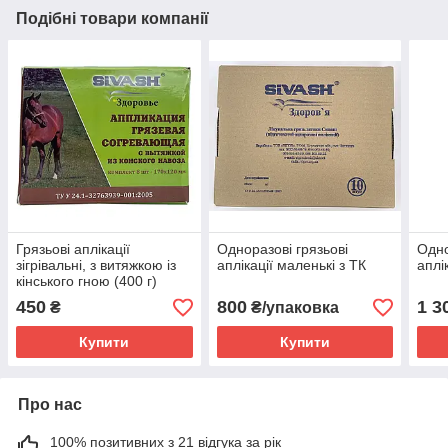
Подібні товари компанії
Грязьові аплікації
Одноразові грязьові
Одно
зігрівальні, з витяжкою із
аплікації маленькі з ТК
аплі
кінського гною (400 г)
450
800
1 3
₴
₴/упаковка
Купити
Купити
Про нас
100% позитивних з 21 відгука за рік