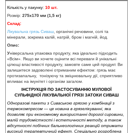
Кількість у пакунку:
10 шт.
Розмір:
275
х170 мм (1,5 кг)
Склад:
Лікувальна грязь Сиваш
, органічні речовини, солі та
мінерали, зокрема калій, натрій, бром і магній, йод.
Опис:
У
ніверсальна упаковка продукту, яка ідеально підходить
«Всім». Якщо ви хочете оцінити всі переваги й унікальні
цілющі властивості продукту, замовте саме цей продукт. Ви
залишитеся задоволені отриманим ефектом: грязь має
протизапальну, тонізуючу та зміцнювальну дії, сприятливо
впливає на імунітет і організм загалом.
ІНСТРУКЦІЯ ПО ЗАСТОСУВАННЮ МУЛОВОЇ
СУЛЬФІДНОЇ
ЛІКУВАЛЬНОЇ ГРЯЗІ ЗАТОКИ СИВАШ
Одноразові пакети з Сиваською гряззю у комбінації з
термокомпресом — це новина в грязелікуванні, яка
дозволяє при економному використанні дорогої сировини,
малій трудомісткості і естетичності методу, а також
відсутності побічних бальнеологічних реакцій отримати
високий терапевтичний ефект. Спеціально розроблена