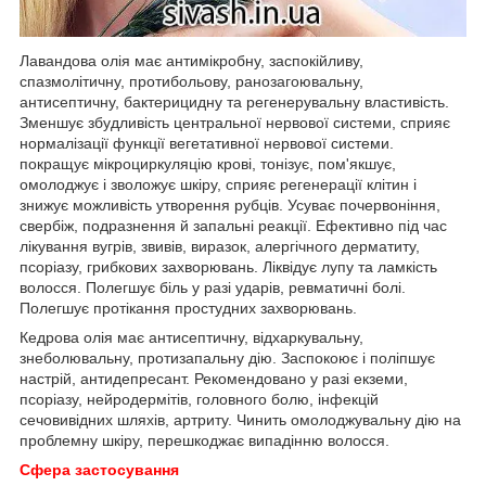
Лавандова олія має антимікробну, заспокійливу,
спазмолітичну, протибольову, ранозагоювальну,
антисептичну, бактерицидну та регенерувальну властивість.
Зменшує збудливість центральної нервової системи, сприяє
нормалізації функції вегетативної нервової системи.
покращує мікроциркуляцію крові, тонізує, пом'якшує,
омолоджує і зволожує шкіру, сприяє регенерації клітин і
знижує можливість утворення рубців. Усуває почервоніння,
свербіж, подразнення й запальні реакції. Ефективно під час
лікування вугрів, звивів, виразок, алергічного дерматиту,
псоріазу, грибкових захворювань. Ліквідує лупу та ламкість
волосся. Полегшує біль у разі ударів, ревматичні болі.
Полегшує протікання простудних захворювань.
Кедрова олія має антисептичну, відхаркувальну,
знеболювальну, протизапальну дію. Заспокоює і поліпшує
настрій, антидепресант. Рекомендовано у разі екземи,
псоріазу, нейродермітів, головного болю, інфекцій
сечовивідних шляхів, артриту. Чинить омолоджувальну дію на
проблемну шкіру, перешкоджає випадінню волосся.
Сфера застосування