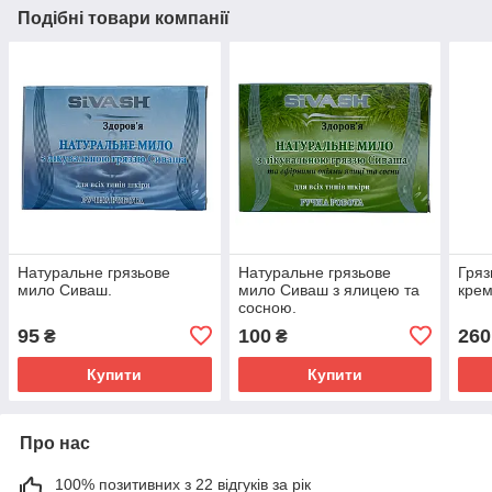
Подібні товари компанії
Натуральне грязьове
Натуральне грязьове
Гряз
мило Сиваш.
мило Сиваш з ялицею та
крем
сосною.
95
100
260
₴
₴
Купити
Купити
Про нас
100% позитивних з 22 відгуків за рік