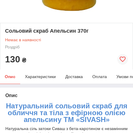
Сольовий скраб Апельсин 370г
Немає в наявності
Роздріб
130
₴
Опис
Характеристики
Доставка
Оплата
Умови п
Опис
Натуральний сольовий скраб для
обличчя та тіла з ефірною олією
апельсину ТМ «
SIVASH
»
Натуральна сіль затоки Сиваш з бета-каротином є незамінним