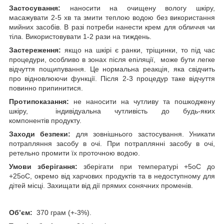
Застосування:
наносити на очищену вологу шкіру,
масажувати 2-5 хв та змити теплою водою без використання
мийних засобів. В разі потреби нанести крем для обличчя чи
тіла. Використовувати 1-2 рази на тиждень.
Застереження:
якщо на шкірі є ранки, тріщинки, то під час
процедури, особливо в зонах після епіляції,
може бути легке
відчуття пощипування. Це нормальна реакція, яка свідчить
про відновлюючи функції. Після 2-3 процедур таке відчуття
повинно припинитися.
Протипоказання:
не наносити на чутливу та пошкоджену
шкіру,
і
ндивідуальна чутливість до будь-яких
компонентів продукту
.
Заходи безпеки:
для зовнішнього застосування. Уникати
потрапляння засобу в очі. При потраплянні засобу в очі,
ретельно промити їх проточною водою.
Умови зберігання:
зберігати при температурі +5
о
С до
+25
о
С, окремо від харчових продуктів та в недоступному для
дітей місці. Захищати від дії прямих сонячних променів.
Об’єм:
370 грам (+-3%).