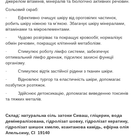
джерелом вітамінів, мінералів та біологічно активних речовин.
Сольовий скраб:
·
Ефективно очищує шкіру від ороговілих частинок,
робить шкіру ніжною та м’якою. Збагачує шкіру мінералами,
вітамінами та мікроелементами.
·
Чудово розігріває та покращує кровообіг, нормалізує
обмін речовин, покращує клітинний метаболізм.
·
Стимулює роботу лімфо системи, забезпечує
оптимальний лімфо дренаж, підсилює захисні функції
організму.
·
Стимулює відтік застійної рідини з тканин шкіри.
·
Відновлює тургор та еластичність шкіри, допомагає
позбутися розтяжок.
·
Здійснює детоксикацію, допомагає виведенню токсинів
та тяжких металів.
Склад: натуральна сіль затоки Сиваш, гліцерин, вода
демінералізована, гідролізат шовку, гідролізат кератину,
гідролізат шишок хмелю, ксантанова камідь, ефірна олія
Апельсину,
CI
19140